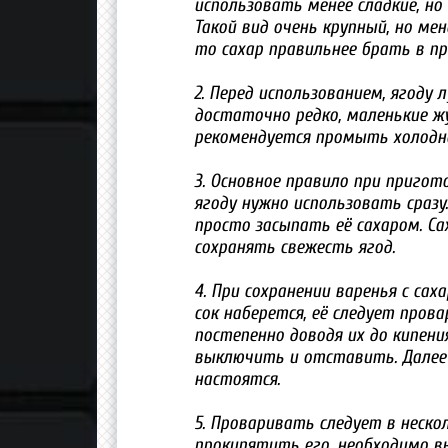
использовать менее сладкие, но
Такой вид очень крупный, но мен
то сахар правильнее брать в про
2. Перед использованием, ягоду 
достаточно редко, маленькие жук
рекомендуется промыть холодно
3. Основное правило при пригот
ягоду нужно использовать сразу
просто засыпать её сахаром. Са
сохранять свежесть ягод.
4. При сохранении варенья с сах
сок наберется, её следует пров
постепенно доводя их до кипения
выключить и отставить. Далее
настоятся.
5. Проваривать следует в неско
прокипятить его, необходимо вы