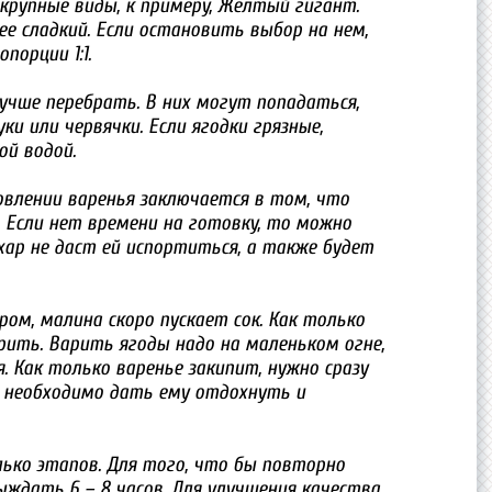
 крупные виды, к примеру, Желтый гигант.
ее сладкий. Если остановить выбор на нем,
порции 1:1.
лучше перебрать. В них могут попадаться,
и или червячки. Если ягодки грязные,
й водой.
овлении варенья заключается в том, что
. Если нет времени на готовку, то можно
хар не даст ей испортиться, а также будет
аром, малина скоро пускает сок. Как только
арить. Варить ягоды надо на маленьком огне,
. Как только варенье закипит, нужно сразу
 необходимо дать ему отдохнуть и
лько этапов. Для того, что бы повторно
ждать 6 – 8 часов. Для улучшения качества