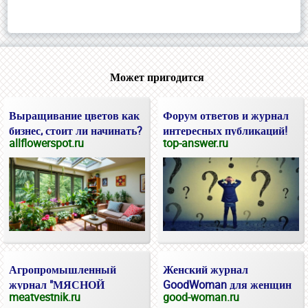
Может пригодится
Выращивание цветов как
Форум ответов и журнал
бизнес, стоит ли начинать?
интересных публикаций!
allflowerspot.ru
top-answer.ru
Агропромышленный
Женский журнал
журнал "МЯСНОЙ
GoodWoman для женщин
meatvestnik.ru
good-woman.ru
ВЕСТНИК"
и девушек.