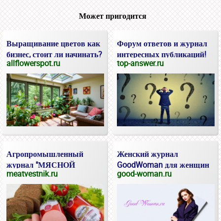
Может пригодится
Выращивание цветов как
Форум ответов и журнал
бизнес, стоит ли начинать?
интересных публикаций!
allflowerspot.ru
top-answer.ru
Агропромышленный
Женский журнал
журнал "МЯСНОЙ
GoodWoman для женщин
meatvestnik.ru
good-woman.ru
ВЕСТНИК"
и девушек.