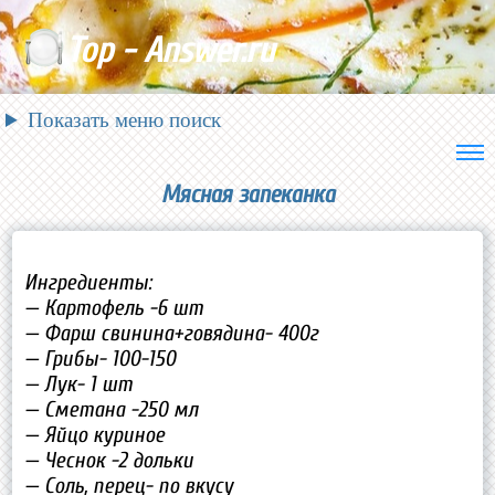
Top - Answer.ru
Показать меню поиск
Мясная запеканка
Ингредиенты:
— Картофель -6 шт
— Фарш свинина+говядина- 400г
— Грибы- 100-150
— Лук- 1 шт
— Сметана -250 мл
— Яйцо куриное
— Чеснок -2 дольки
— Соль, перец- по вкусу