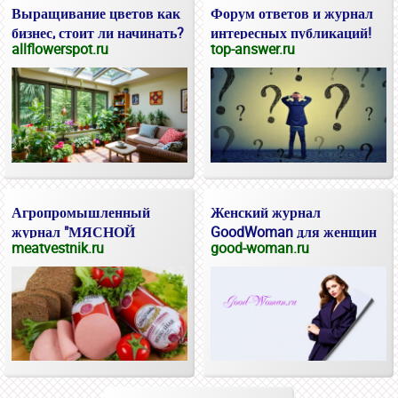
Выращивание цветов как
Форум ответов и журнал
бизнес, стоит ли начинать?
интересных публикаций!
allflowerspot.ru
top-answer.ru
Агропромышленный
Женский журнал
журнал "МЯСНОЙ
GoodWoman для женщин
meatvestnik.ru
good-woman.ru
ВЕСТНИК"
и девушек.