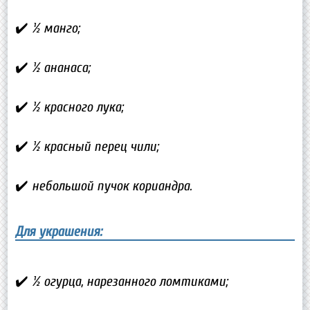
✔️ ½ манго;
✔️ ½ ананаса;
✔️ ½ красного лука;
✔️ ½ красный перец чили;
✔️ небольшой пучок кориандра.
Для украшения:
✔️ ½ огурца, нарезанного ломтиками;