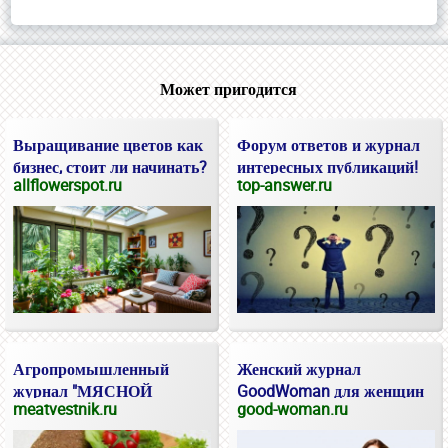
Может пригодится
Выращивание цветов как
Форум ответов и журнал
бизнес, стоит ли начинать?
интересных публикаций!
allflowerspot.ru
top-answer.ru
Агропромышленный
Женский журнал
журнал "МЯСНОЙ
GoodWoman для женщин
meatvestnik.ru
good-woman.ru
ВЕСТНИК"
и девушек.