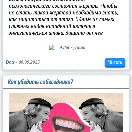
психологического состояния жертвы. Чтобы
не стать такой жертвой необходимо знать,
как защититься от этого. Одним из самых
сложных видов нападений является
энергетическая атака. Защита от нее
предполагает налаживание полного контроля
над собственным разумом, энергией в чакрах,
Avtor -
Даша
а также психологического баланса и
внутреннего спокойствия.
Date -
06.09.2025
Читать
Как убедить собеседника?