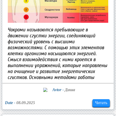
Чакрами называются пребывающие в
движении сгустки энергии, соединяющий
физический уровень с высшими
возможностями. С помощью этих элементов
клетки организма насыщаются энергией.
Смысл взаимодействия с ними кроется в
выполнении упражнений, которые направлены
на очищение и развитие энергетических
сгустков. Основными методами работы
является медитация и проработка каждого
центра по отдельности.
Avtor -
Даша
Date -
08.09.2025
Читать