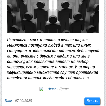
Психология масс и толпы изучает то, как
меняются поступки людей в тех или иных
ситуациях в зависимости от того, действуют
ли они вместе с другими людьми или же в
одиночку, как коллектив влияет на выбор
человека, его мышление и мнение. В истории
зафиксировано множество случаев проявления
поведения толпы, когда люди, собираясь в
большие группы, были способны на изменения
привычного общественного строя и хода
Avtor -
Даша
жизни, обходя и нарушая правила и законы.
Date -
07.09.2025
Читать