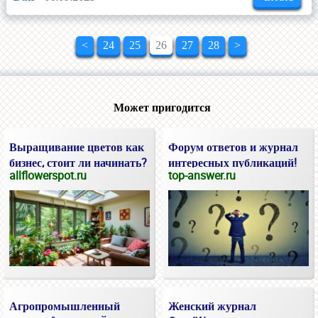
<
24
25
26
27
28
>
Может пригодится
Выращивание цветов как
Форум ответов и журнал
бизнес, стоит ли начинать?
интересных публикаций!
allflowerspot.ru
top-answer.ru
Агропромышленный
Женский журнал