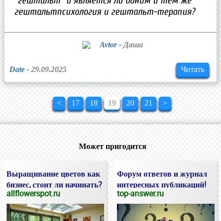
"гештальт" и является ли одним и тем же
гештальтпсихология и гештальт-терапия?
Avtor -
Даша
Date -
29.09.2025
Читать
<
17
18
19
20
21
>
Может пригодится
Выращивание цветов как
Форум ответов и журнал
бизнес, стоит ли начинать?
интересных публикаций!
allflowerspot.ru
top-answer.ru