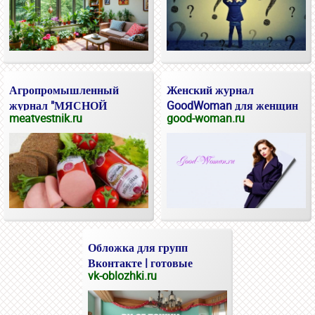
Агропромышленный
Женский журнал
журнал "МЯСНОЙ
GoodWoman для женщин
meatvestnik.ru
good-woman.ru
ВЕСТНИК"
и девушек.
Обложка для групп
Вконтакте | готовые
vk-oblozhki.ru
обложки онлайн